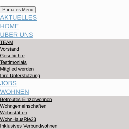
Suchen
Zum
Primäres Menü
Inhalt
AKTUELLES
springen
HOME
ÜBER UNS
TEAM
Vorstand
Geschichte
Testimonials
Mitglied werden
Ihre Unterstützung
JOBS
WOHNEN
Betreutes Einzelwohnen
Wohngemeinschaften
Wohnstätten
WohnHausRie23
Inklusives Verbundwohnen