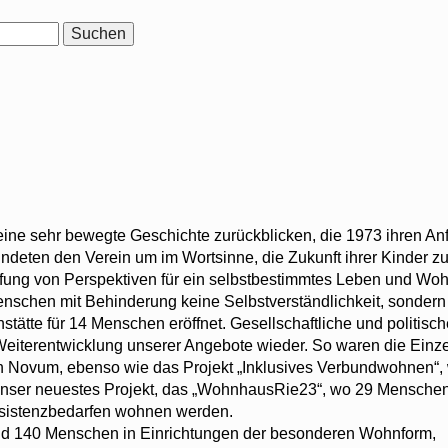
eine sehr bewegte Geschichte zurückblicken, die 1973 ihren A
ündeten den Verein um im Wortsinne, die Zukunft ihrer Kinder zu
fung von Perspektiven für ein selbstbestimmtes Leben und Woh
enschen mit Behinderung keine Selbstverständlichkeit, sondern
stätte für 14 Menschen eröffnet. Gesellschaftliche und politis
 Weiterentwicklung unserer Angebote wieder. So waren die Einz
in Novum, ebenso wie das Projekt „Inklusives Verbundwohnen“,
 unser neuestes Projekt, das „WohnhausRie23“, wo 29 Menschen
ssistenzbedarfen wohnen werden.
nd 140 Menschen in Einrichtungen der besonderen Wohnform,