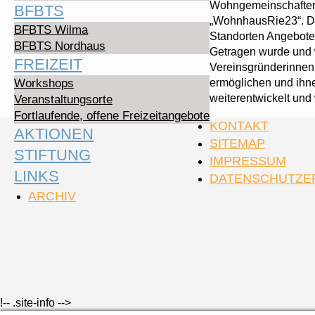
Wohngemeinschaften
BFBTS
„WohnhausRie23“. Dar
BFBTS Wilma
Standorten Angebote 
BFBTS Nordhaus
Getragen wurde und 
FREIZEIT
Vereinsgründerinnen.
ermöglichen und ihne
Workshops
weiterentwickelt und
Veranstaltungsorte
Fortlaufende, offene Freizeitangebote
KONTAKT
AKTIONEN
SITEMAP
STIFTUNG
IMPRESSUM
LINKS
DATENSCHUTZE
ARCHIV
!-- .site-info -->