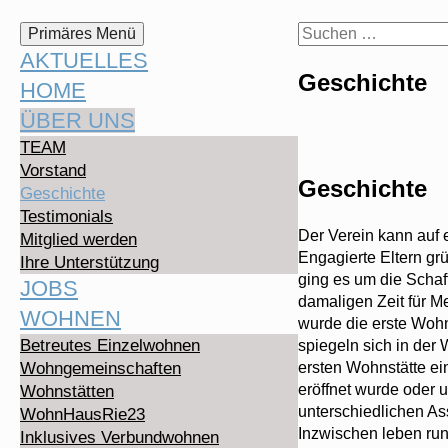
Suchen
Zum
Suchen
Primäres Menü
Inhalt
nach:
AKTUELLES
springen
Geschichte
HOME
ÜBER UNS
TEAM
Vorstand
Geschichte
Geschichte
Testimonials
Der Verein kann auf 
Mitglied werden
Engagierte Eltern gr
Ihre Unterstützung
ging es um die Schaf
JOBS
damaligen Zeit für M
WOHNEN
wurde die erste Wohn
Betreutes Einzelwohnen
spiegeln sich in der
ersten Wohnstätte e
Wohngemeinschaften
eröffnet wurde oder
Wohnstätten
unterschiedlichen A
WohnHausRie23
Inzwischen leben ru
Inklusives Verbundwohnen