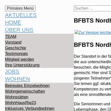
Suchen
Zum
Suchen
Primäres Menü
Inhalt
nach:
AKTUELLES
springen
BFBTS Nord
HOME
ÜBER UNS
TEAM
Vorstand
BFBTS Nord
Geschichte
Testimonials
Der Standort in der 
Mitglied werden
die aus unterschiedli
Ihre Unterstützung
besuchen, die Möglich
JOBS
gemischt. Hier sind 
WOHNEN
jüngeren Teilnehmer*
Sie lernen ggf. struk
Betreutes Einzelwohnen
Kompetenzen zu vertie
Wohngemeinschaften
als eine sinnstifte
Wohnstätten
WohnHausRie23
Die Seniorinnen und 
Inklusives Verbundwohnen
Lebensphase, den Üb