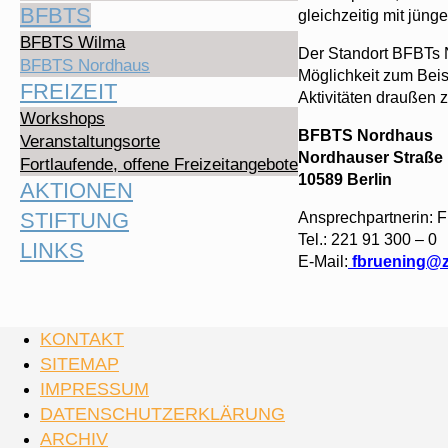
BFBTS
gleichzeitig mit jüng
BFBTS Wilma
Der Standort BFBTs N
BFBTS Nordhaus
Möglichkeit zum Beis
FREIZEIT
Aktivitäten draußen z
Workshops
BFBTS Nordhaus
Veranstaltungsorte
Nordhauser Straße
Fortlaufende, offene Freizeitangebote
10589 Berlin
AKTIONEN
STIFTUNG
Ansprechpartnerin: 
Tel.: 221 91 300 – 0
LINKS
E-Mail:
fbruening@z
KONTAKT
SITEMAP
IMPRESSUM
DATENSCHUTZERKLÄRUNG
ARCHIV