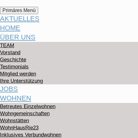
Suchen
Zum
Primäres Menü
Inhalt
AKTUELLES
springen
HOME
ÜBER UNS
TEAM
Vorstand
Geschichte
Testimonials
Mitglied werden
Ihre Unterstützung
JOBS
WOHNEN
Betreutes Einzelwohnen
Wohngemeinschaften
Wohnstätten
WohnHausRie23
Inklusives Verbundwohnen